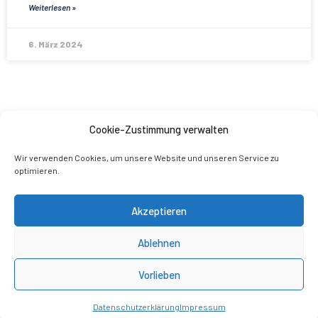
Weiterlesen »
6. März 2024
Cookie-Zustimmung verwalten
Wir verwenden Cookies, um unsere Website und unseren Service zu
optimieren.
Akzeptieren
Ablehnen
Vorlieben
© 2026 Alternative für Deutschland
Impressum
Datenschutz
Datenschutzerklärung
Impressum