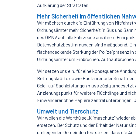
Aufklärung der Straftaten.
Mehr Sicherheit im öffentlichen Nahv
Wir möchten durch die Einführung von Mitfahrstre
Ordnungsämter mehr Sicherheit in Bus und Bahn rea
des ÖPNV auf, alle Fahrzeuge aus ihrem Fuhrpark 
Datenschutzbestimmungen sind maßgebend. Eine S
flächendeckende Stärkung der Polizeipräsenz in d
Ordnungsämter um Einbrüchen, Autoaufbrüchen u
Wir setzen uns ein, für eine konsequente Ahndung
Rettungskräfte sowie Busfahrer oder Schaffner.
Geld- auf Sachleistungen muss zügig umgesetzt 
Anziehungspunkt für weitere Flüchtlinge und nic
Einwanderer ohne Papiere zentral unterbringen. J
Umwelt und Tierschutz
Wir wollen die Worthülse „Klimaschutz“ wieder ab
ersetzen. Der Schutz und der Erhalt der Natur sin
umliegenden Gemeinden feststellen, dass die Anla