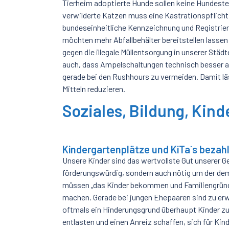
Tierheim adoptierte Hunde sollen keine Hundesteu
verwilderte Katzen muss eine Kastrationspflicht 
bundeseinheitliche Kennzeichnung und Registrie
möchten mehr Abfallbehälter bereitstellen lassen
gegen die illegale Müllentsorgung in unserer Stä
auch, dass Ampelschaltungen technisch besser 
gerade bei den Rushhours zu vermeiden. Damit lä
Mitteln reduzieren.
Soziales, Bildung, Kind
Kindergartenplätze und KiTa`s beza
Unsere Kinder sind das wertvollste Gut unserer G
förderungswürdig, sondern auch nötig um der de
müssen „das Kinder bekommen und Familiengründen
machen. Gerade bei jungen Ehepaaren sind zu erw
oftmals ein Hinderungsgrund überhaupt Kinder 
entlasten und einen Anreiz schaffen, sich für Ki