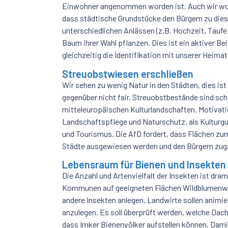
Einwohner angenommen worden ist. Auch wir woll
dass städtische Grundstücke den Bürgern zu die
unterschiedlichen Anlässen (z.B. Hochzeit, Taufe 
Baum ihrer Wahl pflanzen. Dies ist ein aktiver Be
gleichzeitig die Identifikation mit unserer Heimat
Streuobstwiesen erschließen
Wir sehen zu wenig Natur in den Städten, dies is
gegenüber nicht fair. Streuobstbestände sind sch
mitteleuropäischen Kulturlandschaften. Motivati
Landschaftspflege und Naturschutz, als Kulturg
und Tourismus. Die AfD fordert, dass Flächen z
Städte ausgewiesen werden und den Bürgern zugä
Lebensraum für Bienen und Insekten
Die Anzahl und Artenvielfalt der Insekten ist dra
Kommunen auf geeigneten Flächen Wildblumenwie
andere Insekten anlegen. Landwirte sollen animie
anzulegen. Es soll überprüft werden, welche Dach
dass Imker Bienenvölker aufstellen können. Dami