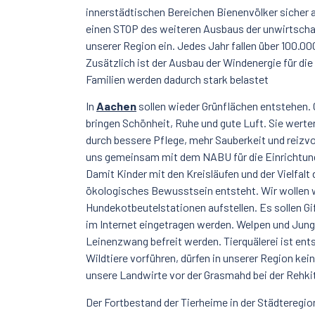
innerstädtischen Bereichen Bienenvölker sicher a
einen STOP des weiteren Ausbaus der unwirtschaft
unserer Region ein. Jedes Jahr fallen über 100.0
Zusätzlich ist der Ausbau der Windenergie für di
Familien werden dadurch stark belastet
In
Aachen
sollen wieder Grünflächen entstehen. 
bringen Schönheit, Ruhe und gute Luft. Sie werten
durch bessere Pflege, mehr Sauberkeit und reizv
uns gemeinsam mit dem NABU für die Einrichtung
Damit Kinder mit den Kreisläufen und der Vielfalt
ökologisches Bewusstsein entsteht. Wir wollen
Hundekotbeutelstationen aufstellen. Es sollen G
im Internet eingetragen werden. Welpen und Jun
Leinenzwang befreit werden. Tierquälerei ist ents
Wildtiere vorführen, dürfen in unserer Region k
unsere Landwirte vor der Grasmahd bei der Rehki
Der Fortbestand der Tierheime in der Städteregion