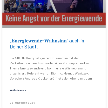
„𝐄𝐧𝐞𝐫𝐠𝐢𝐞𝐰𝐞𝐧𝐝𝐞-𝐖𝐚𝐡𝐧𝐬𝐢𝐧𝐧“ auch in
Deiner Stadt!
Die AfD Stolberg hat gestern zusammen mit den
Parteifreunden aus Eschweiler einen Vortragsabend zum
Thema Energiewende und kommunale Wärmeplanung
organisiert. Referent war Dr. Dipl. Ing. Helmut Waniczek.
Sprecher: Andreas Klöcker eröffnete den Abend mit dem
Weiterlesen »
29. Oktober 2024