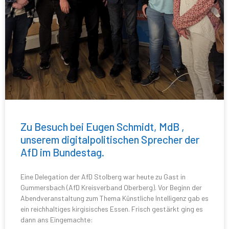
Zu Besuch bei Eugen Schmidt, MdB ,
unserem digitalpolitischen Sprecher der
AfD im Bundestag.
Eine Delegation der AfD Stolberg war heute zu Gast in
Gummersbach (AfD Kreisverband Oberberg). Vor Beginn der
Abendveranstaltung zum Thema Künstliche Intelligenz gab es
ein reichhaltiges kirgisisches Essen. Frisch gestärkt ging es
dann ans Eingemachte: