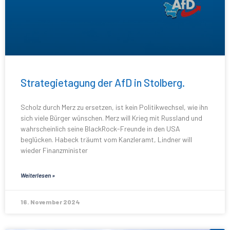
Strategietagung der AfD in Stolberg.
Scholz durch Merz zu ersetzen, ist kein Politikwechsel, wie ihn
sich viele Bürger wünschen. Merz will Krieg mit Russland und
wahrscheinlich seine BlackRock-Freunde in den USA
beglücken. Habeck träumt vom Kanzleramt, Lindner will
wieder Finanzminister
Weiterlesen »
16. November 2024