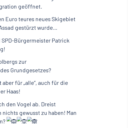
gration geöffnet.
den Euro teures neues Skigebiet
 Assad gestürzt wurde…
d SPD-Bürgermeister Patrick
ig!
lbergs zur
1 des Grundgesetzes?
 aber für „alle“, auch für die
er Haas!
ch den Vogel ab. Dreist
n nichts gewusst zu haben! Man
en?