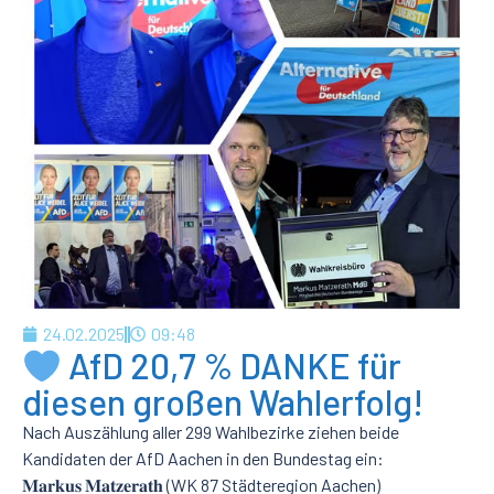
24.02.2025
09:48
AfD 20,7 % DANKE für
diesen großen Wahlerfolg!
Nach Auszählung aller 299 Wahlbezirke ziehen beide
Kandidaten der AfD Aachen in den Bundestag ein:
𝐌𝐚𝐫𝐤𝐮𝐬 𝐌𝐚𝐭𝐳𝐞𝐫𝐚𝐭𝐡 (WK 87 Städteregion Aachen)