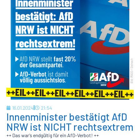
16.01.2024
21:54
Innenminister bestätigt AfD
NRW ist NICHT rechtsextrem
++ Das war’s endgültig für ein AfD-Verbot! ++